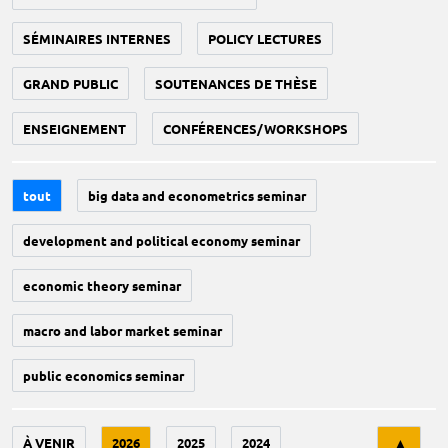
SÉMINAIRES INTERNES
POLICY LECTURES
GRAND PUBLIC
SOUTENANCES DE THÈSE
ENSEIGNEMENT
CONFÉRENCES/WORKSHOPS
tout
big data and econometrics seminar
development and political economy seminar
economic theory seminar
macro and labor market seminar
public economics seminar
Tri
À VENIR
2026
2025
2024
▲