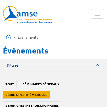
Aller au contenu principal
Événements
Événements
Filtres
TOUT
SÉMINAIRES GÉNÉRAUX
SÉMINAIRES THÉMATIQUES
SÉMINAIRES INTERDISCIPLINAIRES