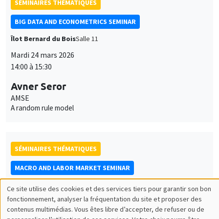
SÉMINAIRES THÉMATIQUES
BIG DATA AND ECONOMETRICS SEMINAR
Îlot Bernard du Bois
Salle 11
Mardi 24 mars 2026
14:00 à 15:30
Avner Seror
AMSE
A random rule model
SÉMINAIRES THÉMATIQUES
MACRO AND LABOR MARKET SEMINAR
MEGA
Salle Carine Nourry
Ce site utilise des cookies et des services tiers pour garantir son bon
Utilisation
fonctionnement, analyser la fréquentation du site et proposer des
Jeudi 9 avril 2026
contenus multimédias. Vous êtes libre d’accepter, de refuser ou de
14:30 à 15:30
des