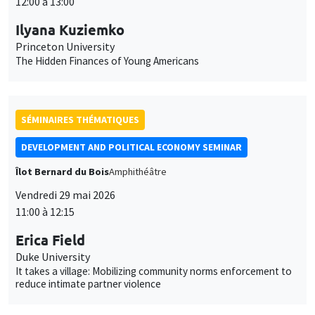
modifié à tout moment depuis le lien « Gestion des cookies »
données
accessible en bas de page. Pour en savoir plus, consultez notre
personnelles
SÉMINAIRES THÉMATIQUES
politique de confidentialité
.
et
DEVELOPMENT AND POLITICAL ECONOMY SEMINAR
Personnaliser
Refuser
Accepter
des
Îlot Bernard du Bois
Amphithéâtre
cookies
Vendredi 29 mai 2026
11:00 à 12:15
Erica Field
Duke University
It takes a village: Mobilizing community norms enforcement to
reduce intimate partner violence
SÉMINAIRES THÉMATIQUES
MACRO AND LABOR MARKET SEMINAR
Îlot Bernard du Bois
Salle 21