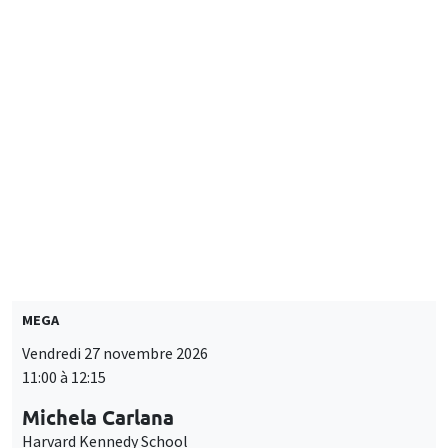
Olivier Sterck
University of Antwerp & University of Oxford
SÉMINAIRES THÉMATIQUES
DEVELOPMENT AND POLITICAL ECONOMY SEMINAR
MEGA
Vendredi 27 novembre 2026
11:00 à 12:15
Michela Carlana
Harvard Kennedy School
SÉMINAIRES THÉMATIQUES
PUBLIC ECONOMICS SEMINAR