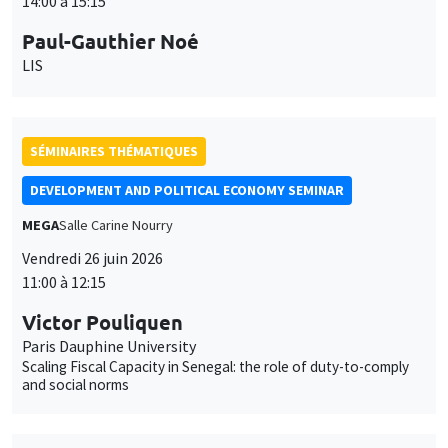
SÉMINAIRES THÉMATIQUES
DEVELOPMENT AND POLITICAL ECONOMY SEMINAR
MEGA
Salle Carine Nourry
Vendredi 26 juin 2026
11:00 à 12:15
Victor Pouliquen
Paris Dauphine University
Scaling Fiscal Capacity in Senegal: the role of duty-to-comply
and social norms
SÉMINAIRES THÉMATIQUES
ECONOMIC THEORY SEMINAR
Îlot Bernard du Bois
Salle 17
Jeudi 18 juin 2026