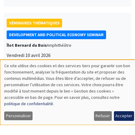
Îlot Bernard du Bois
Amphithéâtre
Vendredi 10 avril 2026
11:00 à 12:15
Anne Sophie Beck Knudsen
University of Copenhagen
Engines of Change: Networks and Identity in the Second
Industrial Revolution
SÉMINAIRES THÉMATIQUES
MACRO AND LABOR MARKET SEMINAR
MEGA
Salle Carine Nourry
Jeudi 9 avril 2026
14:30 à 15:30
Vincent Sterk