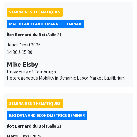
Jeudi 7 mai 2026
14:30 à 15:30
Mike Elsby
University of Edinburgh
Heterogeneous Mobility in Dynamic Labor Market Equilibrium
SÉMINAIRES THÉMATIQUES
BIG DATA AND ECONOMETRICS SEMINAR
Îlot Bernard du Bois
Salle 21
Mardi 5 mai 2026
14:00 à 15:30
Gilles de Truchis
Université d'Orléans
Prediction of bubbles in presence of alpha-stable aggregates
moving averages