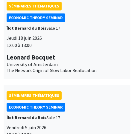
12:00 à 13:00
Leonard Bocquet
University of Amsterdam
The Network Origin of Slow Labor Reallocation
SÉMINAIRES THÉMATIQUES
ECONOMIC THEORY SEMINAR
Îlot Bernard du Bois
Salle 17
Vendredi 5 juin 2026
12:00 à 13:00
Ilyana Kuziemko
Ce site utilise des cookies et des services tiers pour garantir son bon
Utilisation
Princeton University
fonctionnement, analyser la fréquentation du site et proposer des
The Hidden Finances of Young Americans
contenus multimédias. Vous êtes libre d’accepter, de refuser ou de
des
personnaliser l’utilisation de ces services. Votre choix pourra être