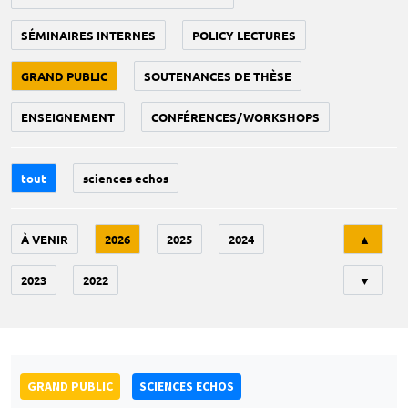
SÉMINAIRES INTERNES
POLICY LECTURES
GRAND PUBLIC
SOUTENANCES DE THÈSE
ENSEIGNEMENT
CONFÉRENCES/WORKSHOPS
tout
sciences echos
Tri
À VENIR
2026
2025
2024
▲
2023
2022
▼
GRAND PUBLIC
SCIENCES ECHOS