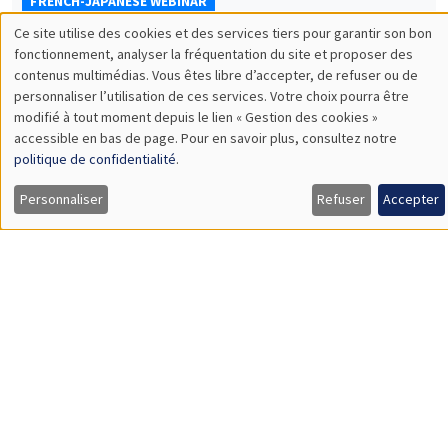
FRENCH-JAPANESE WEBINAR
Ce site utilise des cookies et des services tiers pour garantir son bon
Vendredi 22 mai 2026
Utilisation
fonctionnement, analyser la fréquentation du site et proposer des
10:00 à 11:00
contenus multimédias. Vous êtes libre d’accepter, de refuser ou de
des
personnaliser l’utilisation de ces services. Votre choix pourra être
Nan Liu
modifié à tout moment depuis le lien « Gestion des cookies »
données
Yokohama National University
accessible en bas de page. Pour en savoir plus, consultez notre
What determines firms' predicted exchange rates? Empirical
personnelles
politique de confidentialité
.
evidence from Japanese firm survey data
et
À DISTANCE
Personnaliser
Refuser
Accepter
des
cookies
SÉMINAIRES INTERDISCIPLINAIRES
FRENCH-JAPANESE WEBINAR
Vendredi 22 mai 2026
11:00 à 12:00
Luca Cerasoli
AMSE