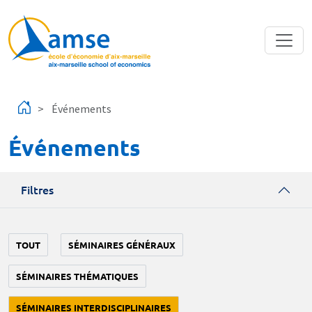
Aller au contenu principal
Événements
Événements
Filtres
TOUT
SÉMINAIRES GÉNÉRAUX
SÉMINAIRES THÉMATIQUES
SÉMINAIRES INTERDISCIPLINAIRES