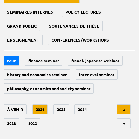
SÉMINAIRES INTERNES
POLICY LECTURES
GRAND PUBLIC
SOUTENANCES DE THÈSE
ENSEIGNEMENT
CONFÉRENCES/WORKSHOPS
tout
finance seminar
french-japanese webinar
history and economics seminar
inter-eval seminar
philosophy, economics and society seminar
Tri
À VENIR
2026
2025
2024
▲
2023
2022
▼