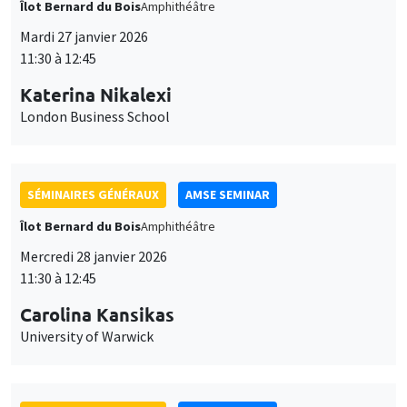
University of Warwick
SÉMINAIRES GÉNÉRAUX
AMSE SEMINAR
Îlot Bernard du Bois
Amphithéâtre
Vendredi 30 janvier 2026
11:30 à 12:45
Shushanik Margaryan
University of Potsdam
Affirmative Action during Early Childhood:School Choice,
Academic Performance and School Satisfaction
SÉMINAIRES GÉNÉRAUX
AMSE SEMINAR
Îlot Bernard du Bois
Amphithéâtre
Lundi 2 mars 2026