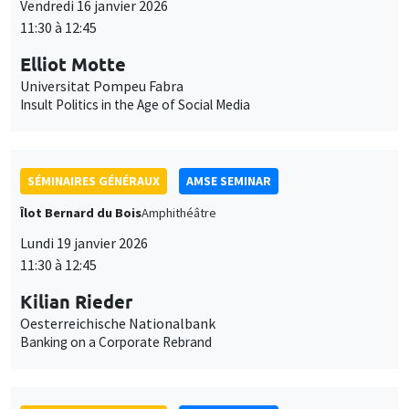
Banking on a Corporate Rebrand
SÉMINAIRES GÉNÉRAUX
AMSE SEMINAR
Îlot Bernard du Bois
Amphithéâtre
Mercredi 21 janvier 2026
11:30 à 12:45
Elena Herold
Ifo Institute
Joint Taxation and Intra-Household Inequality: Evidence from
Same-Sex Couples
SÉMINAIRES GÉNÉRAUX
AMSE SEMINAR
Îlot Bernard du Bois
Salle 16
Jeudi 22 janvier 2026