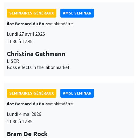
Lundi 4 mai 2026
11:30 à 12:45
Bram De Rock
Université libre de Bruxelles, KU Leuven
Spouses with benefits: on match quality and consumption
inside households
SÉMINAIRES GÉNÉRAUX
AMSE SEMINAR
Îlot Bernard du Bois
Amphithéâtre
Lundi 11 mai 2026
11:30 à 12:45
Tanguy Le Fur
University of Lille, CNRS, IESEG School of Management
Fighting for resources: a unified growth model of the Great
Divergence