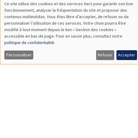
Thierry Verdier
PSE
A Political Economy Approach to State Religion and Holy Wars
Load More
Job market
Retrouvez l'ensemble de nos candidats disponibles
actuellement sur le Job market
Candidats
À propos
Nos engagements
Hommage à
Actualités