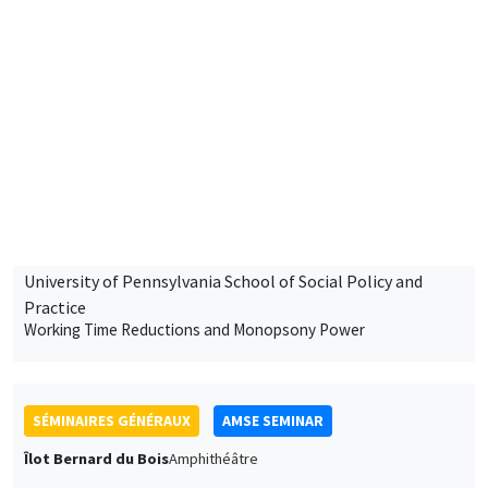
SÉMINAIRES GÉNÉRAUX
AMSE SEMINAR
Îlot Bernard du Bois
Amphithéâtre
Vendredi 16 janvier 2026
11:30 à 12:45
Elliot Motte
Universitat Pompeu Fabra
Insult Politics in the Age of Social Media
SÉMINAIRES GÉNÉRAUX
AMSE SEMINAR
Îlot Bernard du Bois
Amphithéâtre
Lundi 19 janvier 2026
11:30 à 12:45
Kilian Rieder
Oesterreichische Nationalbank