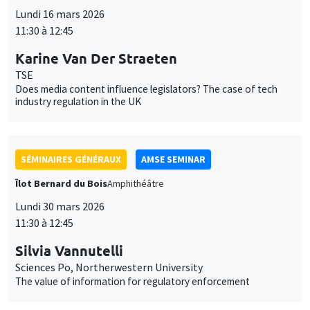
Sciences Po, Northerwestern University
The value of information for regulatory enforcement
SÉMINAIRES GÉNÉRAUX
AMSE SEMINAR
Îlot Bernard du Bois
Amphithéâtre
Lundi 27 avril 2026
11:30 à 12:45
Christina Gathmann
LISER
Boss effects in the labor market
SÉMINAIRES GÉNÉRAUX
AMSE SEMINAR
Îlot Bernard du Bois
Amphithéâtre