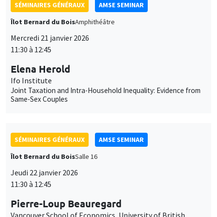
11:30 à 12:45
Pierre-Loup Beauregard
Vancouver School of Economics, University of British
Columbia
It's About Time: Social Housing, Parental Labour Supply, and
Long-term Child Outcomes
SÉMINAIRES GÉNÉRAUX
AMSE SEMINAR
Îlot Bernard du Bois
Amphithéâtre
Lundi 26 janvier 2026
11:30 à 12:45
Natalie Irmert
Lund University
Bound by Tradition: Cultural Gender Norms and Occupational
Choice