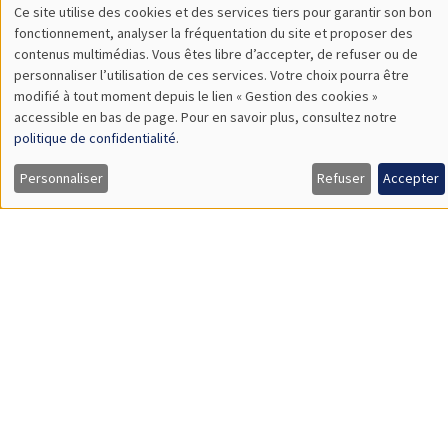
SÉMINAIRES GÉNÉRAUX
AMSE SEMINAR
Îlot Bernard du Bois
Amphithéâtre
Lundi 8 juin 2026
11:30 à 12:45
Thierry Verdier
PSE
A Political Economy Approach to State Religion and Holy Wars
Load More
Job market