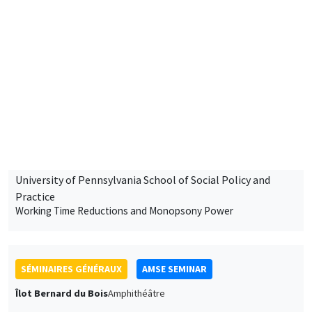
11:30 à 12:45
Antoine Germain
University of Pennsylvania School of Social Policy and
Practice
Working Time Reductions and Monopsony Power
SÉMINAIRES GÉNÉRAUX
AMSE SEMINAR
Îlot Bernard du Bois
Amphithéâtre
Vendredi 16 janvier 2026
11:30 à 12:45
Elliot Motte
Universitat Pompeu Fabra
Insult Politics in the Age of Social Media