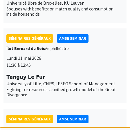
Lundi 11 mai 2026
11:30 à 12:45
Tanguy Le Fur
University of Lille, CNRS, IESEG School of Management
Fighting for resources: a unified growth model of the Great
Divergence
SÉMINAIRES GÉNÉRAUX
AMSE SEMINAR
Îlot Bernard du Bois
Amphithéâtre
Lundi 1 juin 2026
11:30 à 12:45
Eve Colson-Sihra
University of Edinburgh
Feeding the Gap: Tracking Gender Differentiation Through
Food Consumption