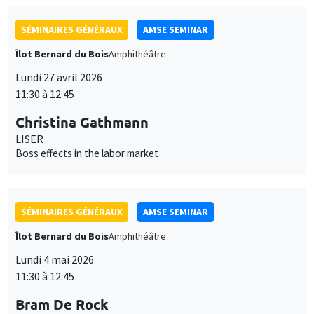
LISER
Boss effects in the labor market
SÉMINAIRES GÉNÉRAUX
AMSE SEMINAR
Îlot Bernard du Bois
Amphithéâtre
Lundi 4 mai 2026
11:30 à 12:45
Bram De Rock
Université libre de Bruxelles, KU Leuven
Spouses with benefits: on match quality and consumption
inside households
SÉMINAIRES GÉNÉRAUX
AMSE SEMINAR
Îlot Bernard du Bois
Amphithéâtre