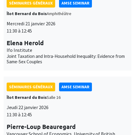
Joint Taxation and Intra-Household Inequality: Evidence from
Same-Sex Couples
SÉMINAIRES GÉNÉRAUX
AMSE SEMINAR
Îlot Bernard du Bois
Salle 16
Jeudi 22 janvier 2026
11:30 à 12:45
Pierre-Loup Beauregard
Vancouver School of Economics, University of British
Columbia
It's About Time: Social Housing, Parental Labour Supply, and
Long-term Child Outcomes
SÉMINAIRES GÉNÉRAUX
AMSE SEMINAR