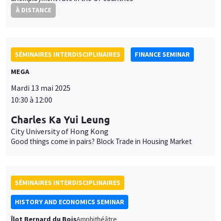
À DISTANCE
SÉMINAIRES INTERDISCIPLINAIRES
FINANCE SEMINAR
MEGA
Ce site utilise des cookies et des services tiers pour garantir son bon
Utilisation
fonctionnement, analyser la fréquentation du site et proposer des
Mardi 13 mai 2025
contenus multimédias. Vous êtes libre d’accepter, de refuser ou de
10:30 à 12:00
des
personnaliser l’utilisation de ces services. Votre choix pourra être
modifié à tout moment depuis le lien « Gestion des cookies »
données
Charles Ka Yui Leung
accessible en bas de page. Pour en savoir plus, consultez notre
City University of Hong Kong
personnelles
politique de confidentialité
.
Good things come in pairs? Block Trade in Housing Market
et
Personnaliser
Refuser
Accepter
des
SÉMINAIRES INTERDISCIPLINAIRES
cookies
HISTORY AND ECONOMICS SEMINAR
Îlot Bernard du Bois
Amphithéâtre