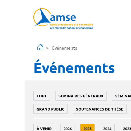
Aller au contenu principal
Événements
Événements
TOUT
SÉMINAIRES GÉNÉRAUX
SÉMINA
GRAND PUBLIC
SOUTENANCES DE THÈSE
À VENIR
2026
2025
2024
202