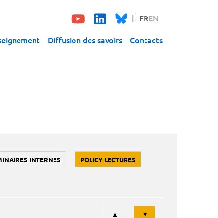
FR
EN
seignement
Diffusion des savoirs
Contacts
MINAIRES INTERNES
POLICY LECTURES
Tri
▲
▼