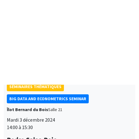
12:30 à 13:30
Priit Jeenas
Universitat Pompeu Fabra
Idiosyncratic Labor Risk and Aggregate Risk Sharing with
Financial Frictions
SÉMINAIRES THÉMATIQUES
BIG DATA AND ECONOMETRICS SEMINAR
Îlot Bernard du Bois
Salle 21
Mardi 3 décembre 2024
14:00 à 15:30
Pedro Salas-Rojo
London School of Economics
Inherited inequality: a general framework and a 'beyond-
averages' application to South Africa