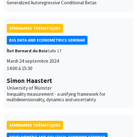
personnelles
SÉMINAIRES THÉMATIQUES
et
Personnaliser
Refuser
Accepter
BIG DATA AND ECONOMETRICS SEMINAR
des
Îlot Bernard du Bois
Salle 17
cookies
Mardi 24 septembre 2024
14:00 à 15:30
Simon Haastert
University of Münster
Inequality measurement - a unifying framework for
multidimensionality, dynamics and uncertainty
SÉMINAIRES THÉMATIQUES
DEVELOPMENT AND POLITICAL ECONOMY SEMINAR
MEGA
Vendredi 20 septembre 2024