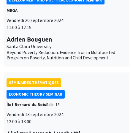
11:00 à 12:15
Adrien Bouguen
Santa Clara University
Beyond Poverty Reduction: Evidence from a Multifaceted
Program on Poverty, Nutrition and Child Development
SÉMINAIRES THÉMATIQUES
ECONOMIC THEORY SEMINAR
Îlot Bernard du Bois
Salle 15
Vendredi 13 septembre 2024
12:00 à 13:00
Jérémy Laurent-Lucchetti
Université de Genève
Altruism in Networks with a Global Public Good