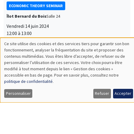
12:00 à 13:00
Chew Soo Hong, Zhang Xinhan
National University of Singapore
Axiomatizing Correlation Preference
ANNULÉ
SÉMINAIRES THÉMATIQUES
BIG DATA AND ECONOMETRICS SEMINAR
Îlot Bernard du Bois
Salle 23
Mardi 11 juin 2024
14:00 à 15:30
Edwin Fourrier-Nicolaï
Université de Trento
From the Sea to the Field: The Effect of Internet on Agricultural
Productivity