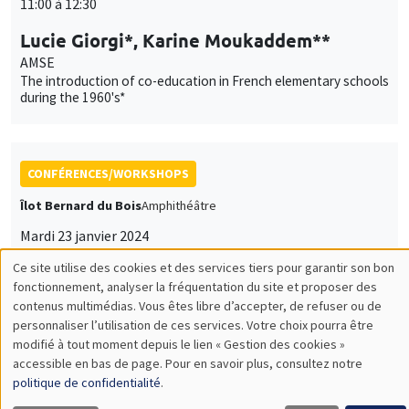
11:00 à 12:30
Lucie Giorgi*, Karine Moukaddem**
AMSE
The introduction of co-education in French elementary schools
during the 1960's*
CONFÉRENCES/WORKSHOPS
Îlot Bernard du Bois
Amphithéâtre
Mardi 23 janvier 2024
14:00 à 18:30
Ce site utilise des cookies et des services tiers pour garantir son bon
Utilisation
fonctionnement, analyser la fréquentation du site et proposer des
Iméra-AMSE Workshop on Gender
contenus multimédias. Vous êtes libre d’accepter, de refuser ou de
Inequalities
des
personnaliser l’utilisation de ces services. Votre choix pourra être
modifié à tout moment depuis le lien « Gestion des cookies »
données
accessible en bas de page. Pour en savoir plus, consultez notre
personnelles
politique de confidentialité
.
GRAND PUBLIC
SCIENCES ECHOS