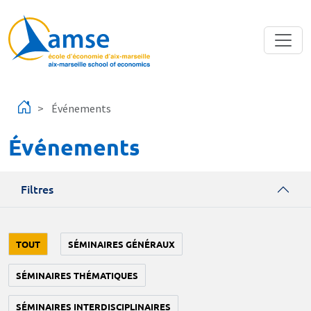
Aller au contenu principal
Événements
Événements
Filtres
TOUT
SÉMINAIRES GÉNÉRAUX
SÉMINAIRES THÉMATIQUES
SÉMINAIRES INTERDISCIPLINAIRES