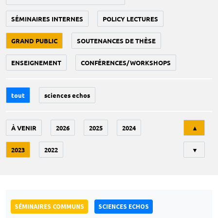
SÉMINAIRES INTERNES
POLICY LECTURES
GRAND PUBLIC
SOUTENANCES DE THÈSE
ENSEIGNEMENT
CONFÉRENCES/WORKSHOPS
tout
sciences echos
Tri
À VENIR
2026
2025
2024
▲
2023
2022
▼
SÉMINAIRES COMMUNS
SCIENCES ECHOS