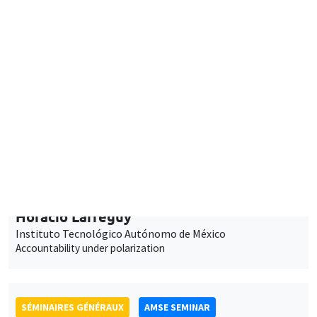
general equilibrium
SÉMINAIRES COMMUNS
AMSE SEMINAR
DEVELOPMENT AND POLITICAL ECONOMY SEMINAR
Îlot Bernard du Bois
Amphithéâtre
Lundi 28 mars 2022
11:30 à 12:45
Horacio Larreguy
Instituto Tecnológico Autónomo de México
Accountability under polarization
SÉMINAIRES GÉNÉRAUX
AMSE SEMINAR
Îlot Bernard du Bois
Amphithéâtre