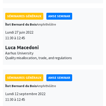
données
accessible en bas de page. Pour en savoir plus, consultez notre
SÉMINAIRES GÉNÉRAUX
AMSE SEMINAR
personnelles
politique de confidentialité
.
Îlot Bernard du Bois
Amphithéâtre
et
Personnaliser
Refuser
Accepter
Lundi 27 juin 2022
des
11:30 à 12:45
cookies
Luca Macedoni
Aarhus University
Quality misallocation, trade, and regulations
SÉMINAIRES GÉNÉRAUX
AMSE SEMINAR
Îlot Bernard du Bois
Amphithéâtre
Lundi 12 septembre 2022
11:30 à 12:45
Fanny Henriet
PSE, visiting AMSE