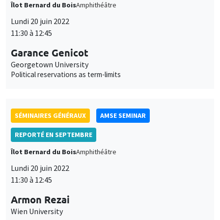
11:30 à 12:45
Garance Genicot
Georgetown University
Political reservations as term-limits
SÉMINAIRES GÉNÉRAUX
AMSE SEMINAR
REPORTÉ EN SEPTEMBRE
Îlot Bernard du Bois
Amphithéâtre
Lundi 20 juin 2022
11:30 à 12:45
Armon Rezai
Ce site utilise des cookies et des services tiers pour garantir son bon
Utilisation
fonctionnement, analyser la fréquentation du site et proposer des
Wien University
contenus multimédias. Vous êtes libre d’accepter, de refuser ou de
des
personnaliser l’utilisation de ces services. Votre choix pourra être
modifié à tout moment depuis le lien « Gestion des cookies »