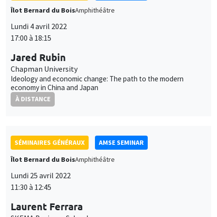
Lundi 4 avril 2022
17:00 à 18:15
Jared Rubin
Chapman University
Ideology and economic change: The path to the modern
economy in China and Japan
À DISTANCE
SÉMINAIRES GÉNÉRAUX
AMSE SEMINAR
Îlot Bernard du Bois
Amphithéâtre
Lundi 25 avril 2022
11:30 à 12:45
Laurent Ferrara
SKEMA Business School
Dating business cycles in France: A reference chronology