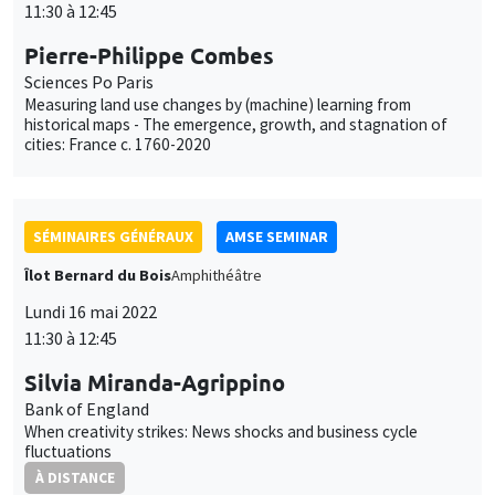
Pierre-Philippe Combes
Sciences Po Paris
Measuring land use changes by (machine) learning from
historical maps - The emergence, growth, and stagnation of
cities: France c. 1760-2020
SÉMINAIRES GÉNÉRAUX
AMSE SEMINAR
Îlot Bernard du Bois
Amphithéâtre
Lundi 16 mai 2022
11:30 à 12:45
Silvia Miranda-Agrippino
Bank of England
When creativity strikes: News shocks and business cycle
fluctuations
À DISTANCE