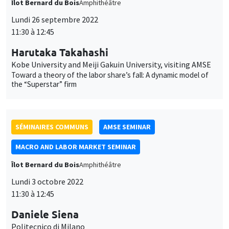
11:30 à 12:45
Harutaka Takahashi
Kobe University and Meiji Gakuin University, visiting AMSE
Toward a theory of the labor share’s fall: A dynamic model of
the “Superstar” firm
SÉMINAIRES COMMUNS
AMSE SEMINAR
MACRO AND LABOR MARKET SEMINAR
Îlot Bernard du Bois
Amphithéâtre
Lundi 3 octobre 2022
11:30 à 12:45
Daniele Siena
Politecnico di Milano
Job polarization, labor market fluidity and the flattening of the
Phillips Curve