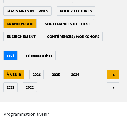
SÉMINAIRES INTERNES
POLICY LECTURES
GRAND PUBLIC
SOUTENANCES DE THÈSE
ENSEIGNEMENT
CONFÉRENCES/WORKSHOPS
tout
sciences echos
Tri
À VENIR
2026
2025
2024
▲
2023
2022
▼
Programmation à venir