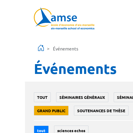
Aller au contenu principal
Événements
Événements
TOUT
SÉMINAIRES GÉNÉRAUX
SÉMINA
GRAND PUBLIC
SOUTENANCES DE THÈSE
tout
sciences echos