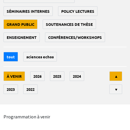
SÉMINAIRES INTERNES
POLICY LECTURES
GRAND PUBLIC
SOUTENANCES DE THÈSE
ENSEIGNEMENT
CONFÉRENCES/WORKSHOPS
tout
sciences echos
Tri
À VENIR
2026
2025
2024
▲
2023
2022
▼
Programmation à venir