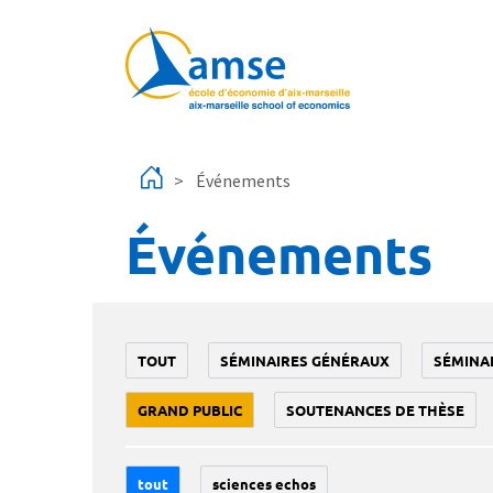
Aller au contenu principal
Événements
Événements
TOUT
SÉMINAIRES GÉNÉRAUX
SÉMINA
GRAND PUBLIC
SOUTENANCES DE THÈSE
tout
sciences echos