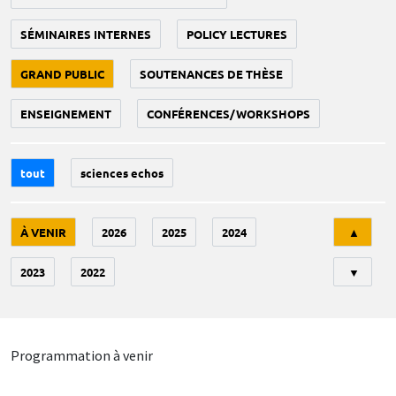
SÉMINAIRES INTERNES
POLICY LECTURES
GRAND PUBLIC
SOUTENANCES DE THÈSE
ENSEIGNEMENT
CONFÉRENCES/WORKSHOPS
tout
sciences echos
Tri
À VENIR
2026
2025
2024
▲
2023
2022
▼
Programmation à venir