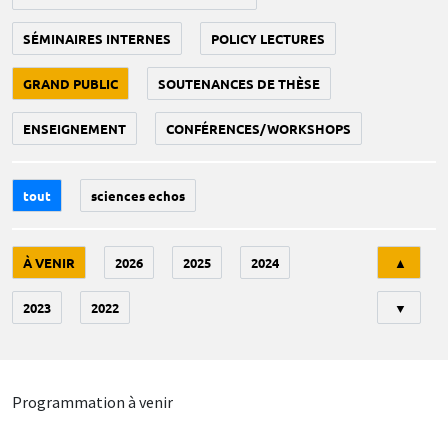
SÉMINAIRES INTERNES
POLICY LECTURES
GRAND PUBLIC
SOUTENANCES DE THÈSE
ENSEIGNEMENT
CONFÉRENCES/WORKSHOPS
tout
sciences echos
Tri
À VENIR
2026
2025
2024
▲
2023
2022
▼
Programmation à venir