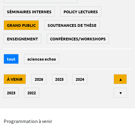
SÉMINAIRES INTERNES
POLICY LECTURES
GRAND PUBLIC
SOUTENANCES DE THÈSE
ENSEIGNEMENT
CONFÉRENCES/WORKSHOPS
tout
sciences echos
Tri
À VENIR
2026
2025
2024
▲
2023
2022
▼
Programmation à venir