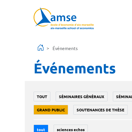
Aller au contenu principal
Événements
Événements
TOUT
SÉMINAIRES GÉNÉRAUX
SÉMINA
GRAND PUBLIC
SOUTENANCES DE THÈSE
tout
sciences echos