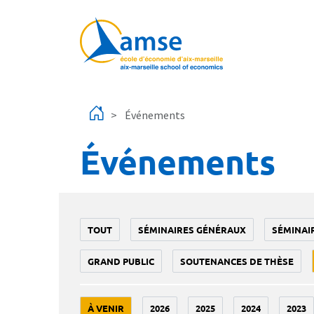
Aller au contenu principal
Événements
Événements
TOUT
SÉMINAIRES GÉNÉRAUX
SÉMINAI
GRAND PUBLIC
SOUTENANCES DE THÈSE
À VENIR
2026
2025
2024
2023