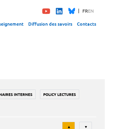
FR
EN
seignement
Diffusion des savoirs
Contacts
NAIRES INTERNES
POLICY LECTURES
Tri
▲
▼