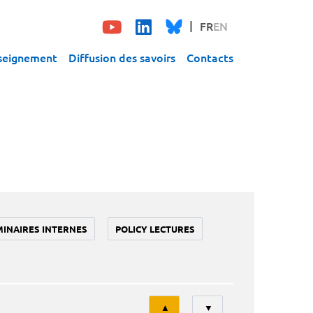
FR
EN
seignement
Diffusion des savoirs
Contacts
MINAIRES INTERNES
POLICY LECTURES
Tri
▲
▼