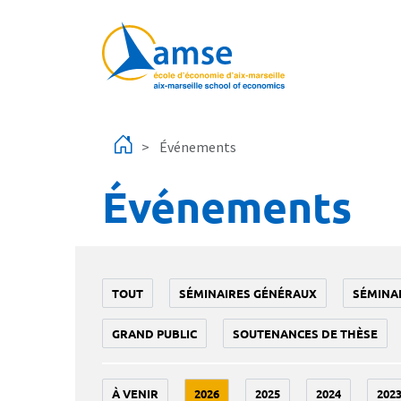
Aller au contenu principal
Événements
Événements
TOUT
SÉMINAIRES GÉNÉRAUX
SÉMINA
GRAND PUBLIC
SOUTENANCES DE THÈSE
À VENIR
2026
2025
2024
202