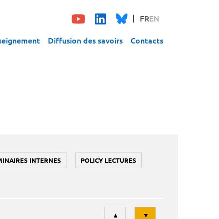
FR
EN
seignement
Diffusion des savoirs
Contacts
MINAIRES INTERNES
POLICY LECTURES
Tri
▲
▼