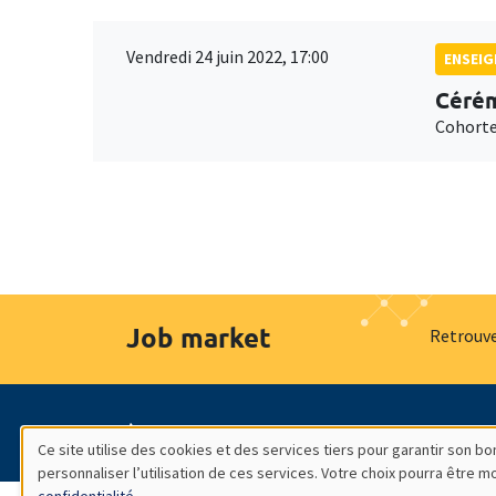
Vendredi 24 juin 2022, 17:00
ENSEI
Cérém
Cohorte
Job market
Retrouve
À propos
Nos engagements
Hommage à
Ce site utilise des cookies et des services tiers pour garantir son 
personnaliser l’utilisation de ces services. Votre choix pourra être 
Utilisation
confidentialité
.