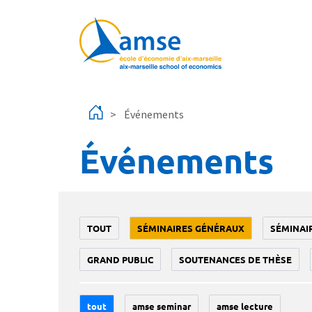
Aller au contenu principal
Événements
Événements
TOUT
SÉMINAIRES GÉNÉRAUX
SÉMINAI
GRAND PUBLIC
SOUTENANCES DE THÈSE
tout
amse seminar
amse lecture