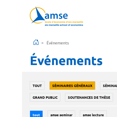
Aller au contenu principal
Événements
Événements
TOUT
SÉMINAIRES GÉNÉRAUX
SÉMINA
GRAND PUBLIC
SOUTENANCES DE THÈSE
tout
amse seminar
amse lecture