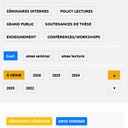
SÉMINAIRES INTERNES
POLICY LECTURES
GRAND PUBLIC
SOUTENANCES DE THÈSE
ENSEIGNEMENT
CONFÉRENCES/WORKSHOPS
tout
amse seminar
amse lecture
Tri
À VENIR
2026
2025
2024
▲
2023
2022
▼
SÉMINAIRES GÉNÉRAUX
AMSE SEMINAR