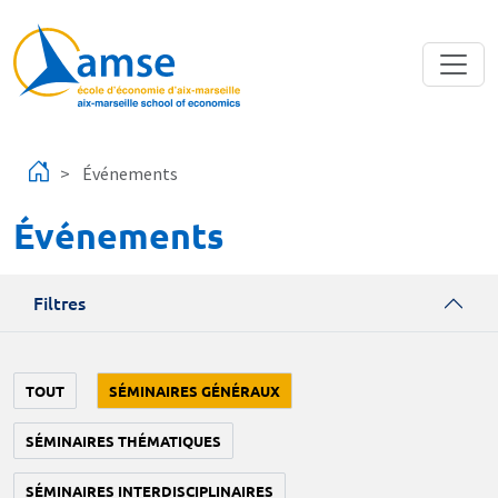
Aller au contenu principal
Événements
Événements
Filtres
TOUT
SÉMINAIRES GÉNÉRAUX
SÉMINAIRES THÉMATIQUES
SÉMINAIRES INTERDISCIPLINAIRES