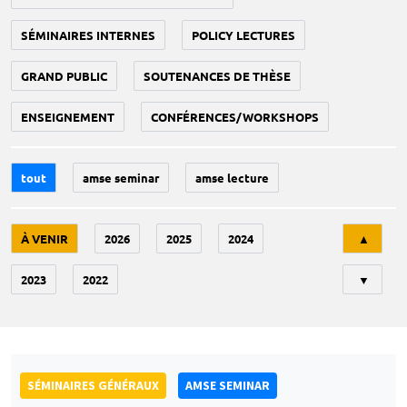
SÉMINAIRES INTERNES
POLICY LECTURES
GRAND PUBLIC
SOUTENANCES DE THÈSE
ENSEIGNEMENT
CONFÉRENCES/WORKSHOPS
tout
amse seminar
amse lecture
Tri
À VENIR
2026
2025
2024
▲
2023
2022
▼
SÉMINAIRES GÉNÉRAUX
AMSE SEMINAR