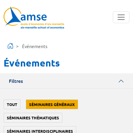
Aller au contenu principal
Événements
Événements
Filtres
TOUT
SÉMINAIRES GÉNÉRAUX
SÉMINAIRES THÉMATIQUES
SÉMINAIRES INTERDISCIPLINAIRES