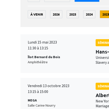
À VENIR
2026
2025
2024
202
Lundi 15 mai 2023
SÉMINA
11:30 à 13:15
Hans-
Îlot Bernard du Bois
Universi
Amphithéâtre
Slavery a
Vendredi 13 octobre 2023
SÉMIN
13:15 à 15:00
Alber
MEGA
New Yor
Salle Carine Nourry
Marriage,