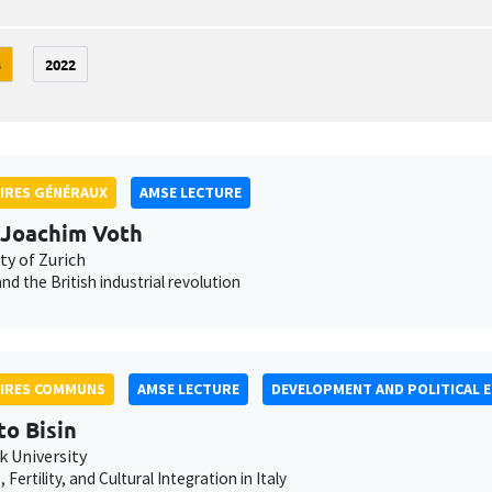
3
2022
IRES GÉNÉRAUX
AMSE LECTURE
Joachim Voth
ty of Zurich
nd the British industrial revolution
AIRES COMMUNS
AMSE LECTURE
DEVELOPMENT AND POLITICAL 
to Bisin
k University
 Fertility, and Cultural Integration in Italy