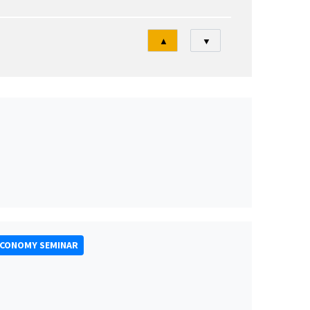
Tri
▲
▼
ECONOMY SEMINAR