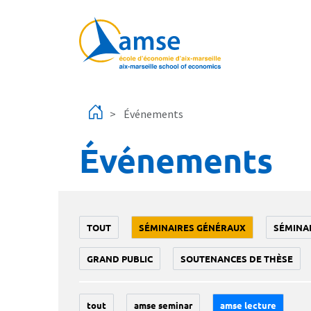
Aller au contenu principal
Événements
Événements
TOUT
SÉMINAIRES GÉNÉRAUX
SÉMINA
GRAND PUBLIC
SOUTENANCES DE THÈSE
tout
amse seminar
amse lecture