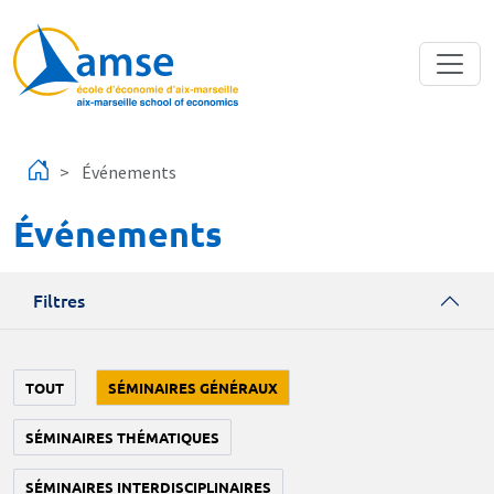
Aller au contenu principal
Événements
Événements
Filtres
TOUT
SÉMINAIRES GÉNÉRAUX
SÉMINAIRES THÉMATIQUES
SÉMINAIRES INTERDISCIPLINAIRES