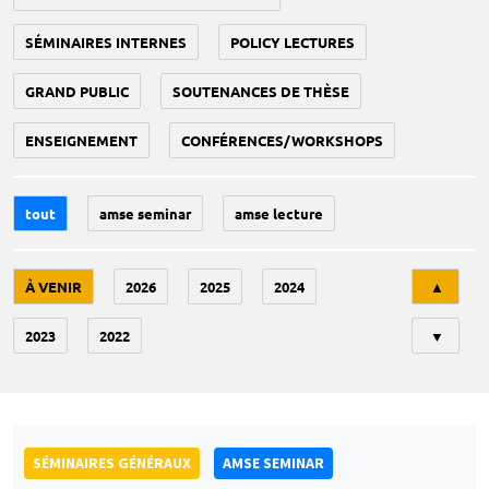
SÉMINAIRES INTERNES
POLICY LECTURES
GRAND PUBLIC
SOUTENANCES DE THÈSE
ENSEIGNEMENT
CONFÉRENCES/WORKSHOPS
tout
amse seminar
amse lecture
Tri
À VENIR
2026
2025
2024
▲
2023
2022
▼
SÉMINAIRES GÉNÉRAUX
AMSE SEMINAR