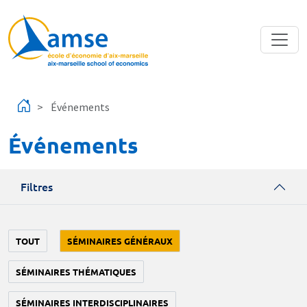
Aller au contenu principal
Événements
Événements
Filtres
TOUT
SÉMINAIRES GÉNÉRAUX
SÉMINAIRES THÉMATIQUES
SÉMINAIRES INTERDISCIPLINAIRES