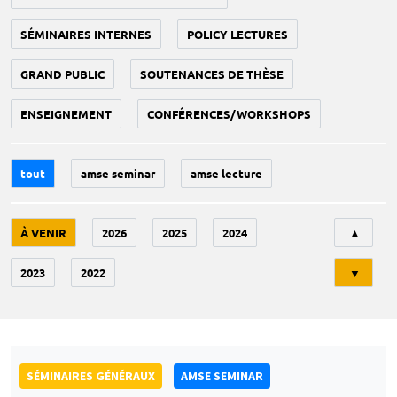
SÉMINAIRES INTERNES
POLICY LECTURES
GRAND PUBLIC
SOUTENANCES DE THÈSE
ENSEIGNEMENT
CONFÉRENCES/WORKSHOPS
tout
amse seminar
amse lecture
Tri
À VENIR
2026
2025
2024
▲
2023
2022
▼
SÉMINAIRES GÉNÉRAUX
AMSE SEMINAR