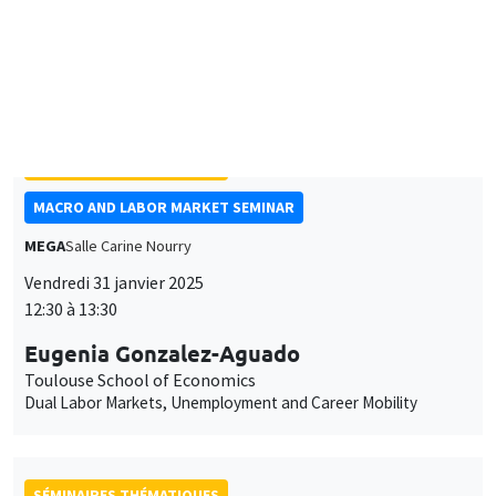
François Gerard
University College London
Mitigating the consequences of job-loss in low-income
countries: Experimental evidence from Ethiopia
SÉMINAIRES THÉMATIQUES
MACRO AND LABOR MARKET SEMINAR
MEGA
Salle Carine Nourry
Vendredi 31 janvier 2025
12:30 à 13:30
Eugenia Gonzalez-Aguado
Toulouse School of Economics
Dual Labor Markets, Unemployment and Career Mobility
SÉMINAIRES THÉMATIQUES