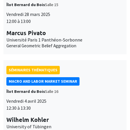
Îlot Bernard du Bois
Salle 15
Vendredi 28 mars 2025
12:00 à 13:00
Marcus Pivato
Université Paris 1 Panthéon-Sorbonne
General Geometric Belief Aggregation
SÉMINAIRES THÉMATIQUES
MACRO AND LABOR MARKET SEMINAR
Îlot Bernard du Bois
Salle 16
Ce site utilise des cookies et des services tiers pour garantir son bon
Utilisation
fonctionnement, analyser la fréquentation du site et proposer des
Vendredi 4 avril 2025
contenus multimédias. Vous êtes libre d’accepter, de refuser ou de
12:30 à 13:30
des
personnaliser l’utilisation de ces services. Votre choix pourra être
modifié à tout moment depuis le lien « Gestion des cookies »
données
Wilhelm Kohler
accessible en bas de page. Pour en savoir plus, consultez notre
University of Tübingen
politique de confidentialité
.