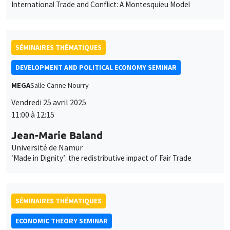
personnelles
International Trade and Conflict: A Montesquieu Model
et
Personnaliser
Refuser
Accepter
des
SÉMINAIRES THÉMATIQUES
cookies
DEVELOPMENT AND POLITICAL ECONOMY SEMINAR
MEGA
Salle Carine Nourry
Vendredi 25 avril 2025
11:00 à 12:15
Jean-Marie Baland
Université de Namur
‘Made in Dignity’: the redistributive impact of Fair Trade
SÉMINAIRES THÉMATIQUES
ECONOMIC THEORY SEMINAR