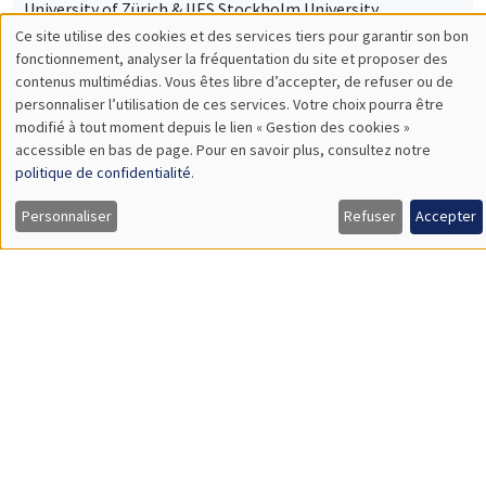
University of Zürich & IIES Stockholm University
Idea Rents and Firm Growth
SÉMINAIRES THÉMATIQUES
DEVELOPMENT AND POLITICAL ECONOMY SEMINAR
MEGA
Vendredi 23 mai 2025
11:00 à 12:15
Anna Vitali
NYU
Labor Underutilization and Firm Training: Evidence from
Uganda
SÉMINAIRES THÉMATIQUES