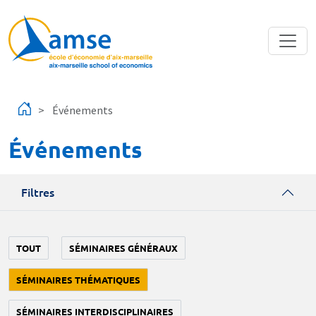
Aller au contenu principal
Événements
Événements
Filtres
TOUT
SÉMINAIRES GÉNÉRAUX
SÉMINAIRES THÉMATIQUES
SÉMINAIRES INTERDISCIPLINAIRES