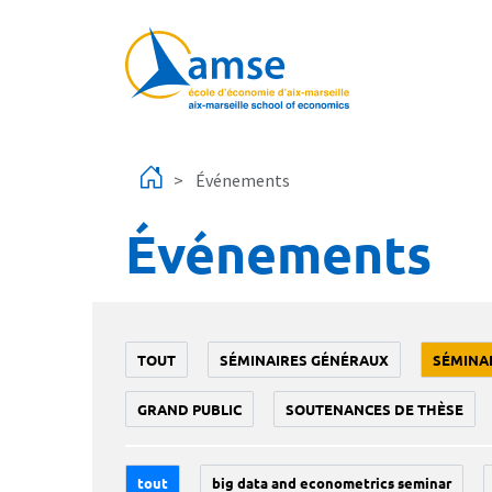
Aller au contenu principal
Événements
Événements
TOUT
SÉMINAIRES GÉNÉRAUX
SÉMINA
GRAND PUBLIC
SOUTENANCES DE THÈSE
tout
big data and econometrics seminar