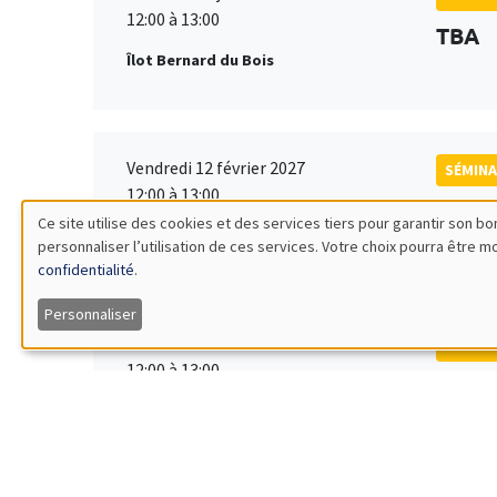
12:00 à 13:00
TBA
Îlot Bernard du Bois
Vendredi 12 février 2027
SÉMINA
12:00 à 13:00
TBA
Ce site utilise des cookies et des services tiers pour garantir son 
Îlot Bernard du Bois
personnaliser l’utilisation de ces services. Votre choix pourra être 
Utilisation
confidentialité
.
des
Personnaliser
Vendredi 19 mars 2027
SÉMINA
données
12:00 à 13:00
TBA
Îlot Bernard du Bois
personnelles
et