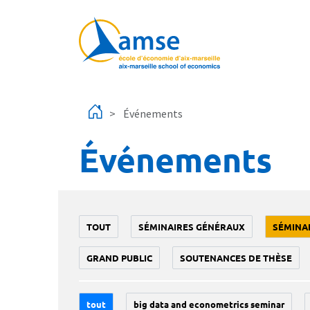
Aller au contenu principal
Événements
Événements
TOUT
SÉMINAIRES GÉNÉRAUX
SÉMINA
GRAND PUBLIC
SOUTENANCES DE THÈSE
tout
big data and econometrics seminar