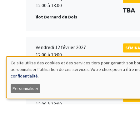
12:00 à 13:00
TBA
Îlot Bernard du Bois
Vendredi 12 février 2027
SÉMINA
12:00 à 13:00
TBA
Ce site utilise des cookies et des services tiers pour garantir son 
Îlot Bernard du Bois
personnaliser l’utilisation de ces services. Votre choix pourra être 
Utilisation
confidentialité
.
des
Personnaliser
Vendredi 19 mars 2027
SÉMINA
données
12:00 à 13:00
TBA
Îlot Bernard du Bois
personnelles
et