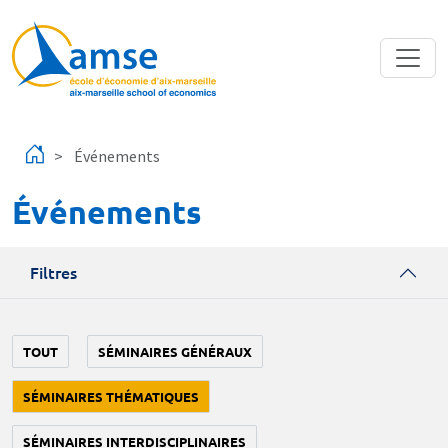
Aller au contenu principal
Événements
Événements
Filtres
TOUT
SÉMINAIRES GÉNÉRAUX
SÉMINAIRES THÉMATIQUES
SÉMINAIRES INTERDISCIPLINAIRES