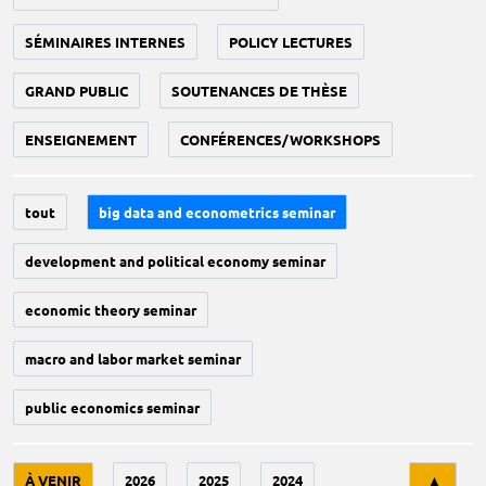
SÉMINAIRES INTERNES
POLICY LECTURES
GRAND PUBLIC
SOUTENANCES DE THÈSE
ENSEIGNEMENT
CONFÉRENCES/WORKSHOPS
tout
big data and econometrics seminar
development and political economy seminar
economic theory seminar
macro and labor market seminar
public economics seminar
Tri
À VENIR
2026
2025
2024
▲