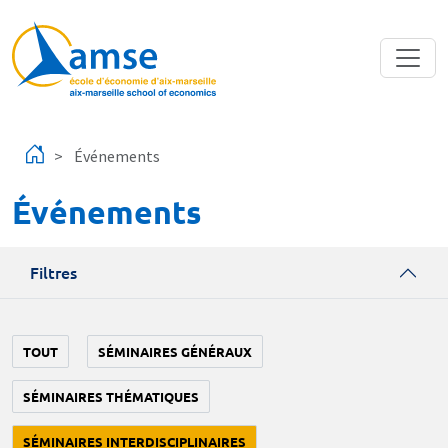
Aller au contenu principal
Événements
Événements
Filtres
TOUT
SÉMINAIRES GÉNÉRAUX
SÉMINAIRES THÉMATIQUES
SÉMINAIRES INTERDISCIPLINAIRES