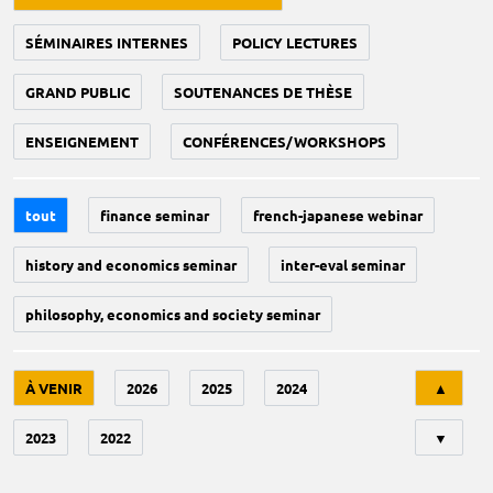
SÉMINAIRES INTERNES
POLICY LECTURES
GRAND PUBLIC
SOUTENANCES DE THÈSE
ENSEIGNEMENT
CONFÉRENCES/WORKSHOPS
tout
finance seminar
french-japanese webinar
history and economics seminar
inter-eval seminar
philosophy, economics and society seminar
Tri
À VENIR
2026
2025
2024
▲
2023
2022
▼