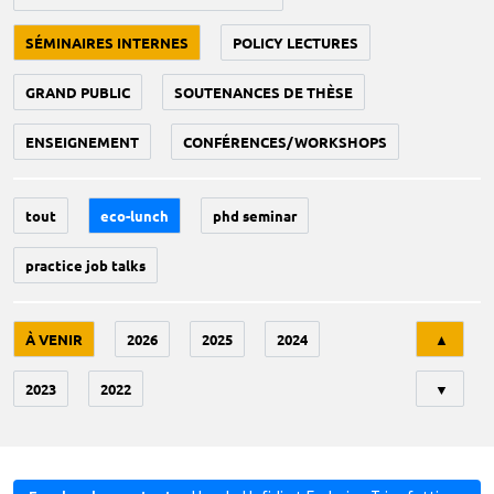
SÉMINAIRES INTERNES
POLICY LECTURES
GRAND PUBLIC
SOUTENANCES DE THÈSE
ENSEIGNEMENT
CONFÉRENCES/WORKSHOPS
tout
eco-lunch
phd seminar
practice job talks
Tri
À VENIR
2026
2025
2024
▲
2023
2022
▼