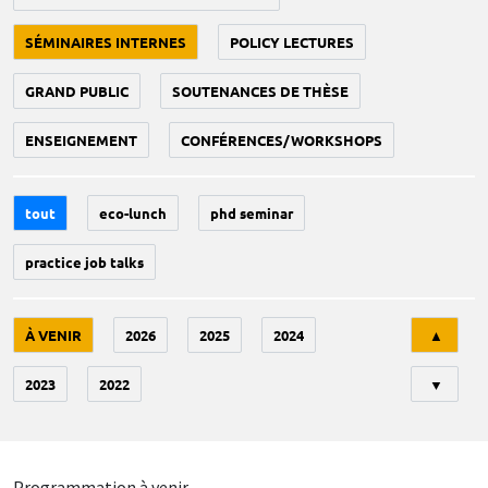
SÉMINAIRES INTERNES
POLICY LECTURES
GRAND PUBLIC
SOUTENANCES DE THÈSE
ENSEIGNEMENT
CONFÉRENCES/WORKSHOPS
tout
eco-lunch
phd seminar
practice job talks
Tri
À VENIR
2026
2025
2024
▲
2023
2022
▼
Programmation à venir