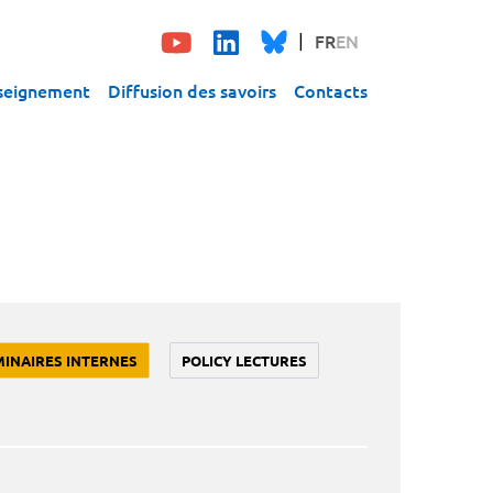
FR
EN
seignement
Diffusion des savoirs
Contacts
MINAIRES INTERNES
POLICY LECTURES