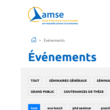
Aller au contenu principal
Événements
Événements
TOUT
SÉMINAIRES GÉNÉRAUX
SÉMINA
GRAND PUBLIC
SOUTENANCES DE THÈSE
tout
eco-lunch
phd seminar
practi