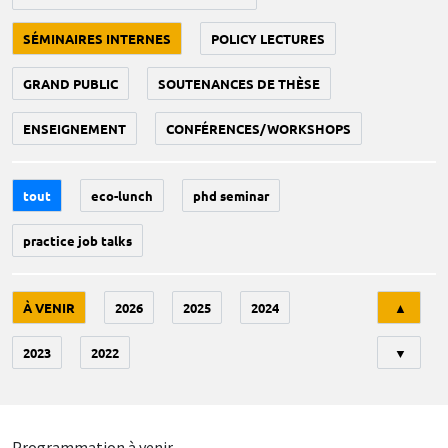
SÉMINAIRES INTERNES
POLICY LECTURES
GRAND PUBLIC
SOUTENANCES DE THÈSE
ENSEIGNEMENT
CONFÉRENCES/WORKSHOPS
tout
eco-lunch
phd seminar
practice job talks
Tri
À VENIR
2026
2025
2024
▲
2023
2022
▼
Programmation à venir