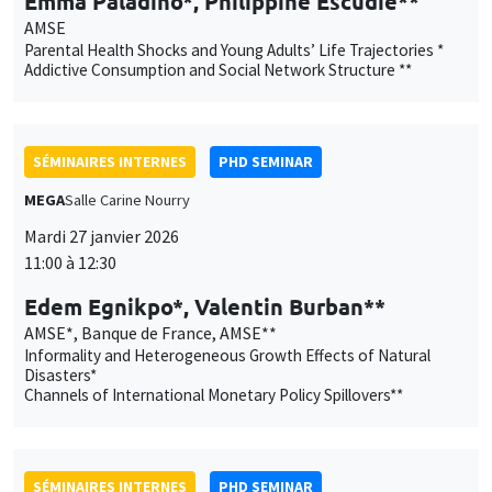
Emma Paladino*, Philippine Escudié**
AMSE
Parental Health Shocks and Young Adults’ Life Trajectories *
Addictive Consumption and Social Network Structure **
SÉMINAIRES INTERNES
PHD SEMINAR
MEGA
Salle Carine Nourry
Mardi 27 janvier 2026
11:00 à 12:30
Edem Egnikpo*, Valentin Burban**
AMSE*, Banque de France, AMSE**
Informality and Heterogeneous Growth Effects of Natural
Disasters*
Channels of International Monetary Policy Spillovers**
SÉMINAIRES INTERNES
PHD SEMINAR