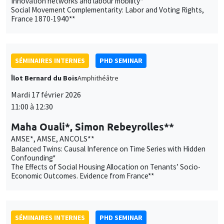
Innovation networks and labour mobility*
Social Movement Complementarity: Labor and Voting Rights,
France 1870-1940**
SÉMINAIRES INTERNES
PHD SEMINAR
Îlot Bernard du Bois
Amphithéâtre
Mardi 17 février 2026
11:00 à 12:30
Maha Ouali*, Simon Rebeyrolles**
AMSE*, AMSE, ANCOLS**
Balanced Twins: Causal Inference on Time Series with Hidden
Confounding*
The Effects of Social Housing Allocation on Tenants’ Socio-
Economic Outcomes. Evidence from France**
SÉMINAIRES INTERNES
PHD SEMINAR