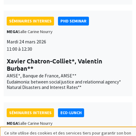
SÉMINAIRES INTERNES
PHD SEMINAR
MEGA
Salle Carine Nourry
Mardi 24 mars 2026
11:00 à 12:30
Xavier Chatron-Colliet*, Valentin
Burban**
AMSE*, Banque de France, AMSE**
Eudaimonia: between social justice and relationnal agency*
Natural Disasters and Interest Rates**
SÉMINAIRES INTERNES
ECO-LUNCH
MEGA
Salle Carine Nourry
Ce site utilise des cookies et des services tiers pour garantir son bon
Jeudi 26 mars 2026