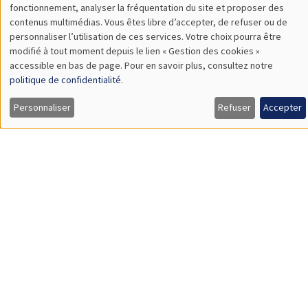
Utilisation
fonctionnement, analyser la fréquentation du site et proposer des
12:45 à 13:45
contenus multimédias. Vous êtes libre d’accepter, de refuser ou de
des
Hylke Vandenbussche
personnaliser l’utilisation de ces services. Votre choix pourra être
modifié à tout moment depuis le lien « Gestion des cookies »
données
University of Leuven
accessible en bas de page. Pour en savoir plus, consultez notre
The Importance of Consumer Taste in Food Exports
personnelles
politique de confidentialité
.
et
Personnaliser
Refuser
Accepter
des
SÉMINAIRES INTERNES
PHD SEMINAR
cookies
Îlot Bernard du Bois
Amphithéâtre
Mardi 31 mars 2026
11:00 à 12:30
Adelaïde Fabbi*, Julie Rabenandrasana**
ENSAE*, AMSE**
Does Affirmative Action in Academic Recruitment Committees
Matter? Evidence from an Italian University Reform*
School Segregation Laws and Education in the Post Civil War**