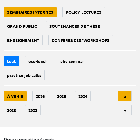
SÉMINAIRES INTERNES
POLICY LECTURES
GRAND PUBLIC
SOUTENANCES DE THÈSE
ENSEIGNEMENT
CONFÉRENCES/WORKSHOPS
tout
eco-lunch
phd seminar
practice job talks
Tri
À VENIR
2026
2025
2024
▲
2023
2022
▼
Programmation à venir