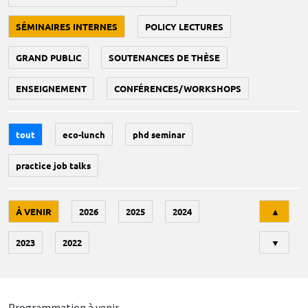
SÉMINAIRES INTERNES
POLICY LECTURES
GRAND PUBLIC
SOUTENANCES DE THÈSE
ENSEIGNEMENT
CONFÉRENCES/WORKSHOPS
tout
eco-lunch
phd seminar
practice job talks
Tri
À VENIR
2026
2025
2024
▲
2023
2022
▼
Programmation à venir