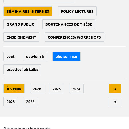
SÉMINAIRES INTERNES
POLICY LECTURES
GRAND PUBLIC
SOUTENANCES DE THÈSE
ENSEIGNEMENT
CONFÉRENCES/WORKSHOPS
tout
eco-lunch
phd seminar
practice job talks
Tri
À VENIR
2026
2025
2024
▲
2023
2022
▼
Programmation à venir