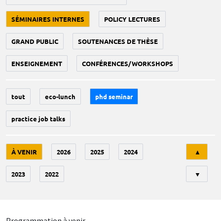
SÉMINAIRES INTERNES
POLICY LECTURES
GRAND PUBLIC
SOUTENANCES DE THÈSE
ENSEIGNEMENT
CONFÉRENCES/WORKSHOPS
tout
eco-lunch
phd seminar
practice job talks
Tri
À VENIR
2026
2025
2024
▲
2023
2022
▼
Programmation à venir