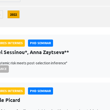
3
2022
IRES INTERNES
PHD SEMINAR
l Sessinou*, Anna Zaytseva**
temic risk meets post-selection inference*
ANCE
IRES INTERNES
PHD SEMINAR
le Picard