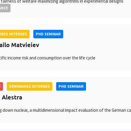
 fairness of welfare-maximizing algorithms in experimental designs
ANCE
IRES INTERNES
PHD SEMINAR
ilo Matvieiev
ific income risk and consumption over the life cycle
É
SÉMINAIRES INTERNES
PHD SEMINAR
e Alestra
 down nuclear, a multidimensional impact evaluation of the German c