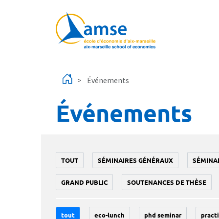
Aller au contenu principal
Événements
Événements
TOUT
SÉMINAIRES GÉNÉRAUX
SÉMINA
GRAND PUBLIC
SOUTENANCES DE THÈSE
tout
eco-lunch
phd seminar
practi