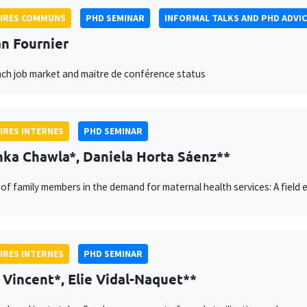
AIRES COMMUNS
PHD SEMINAR
INFORMAL TALKS AND PHD ADVIC
n Fournier
ch job market and maitre de conférence status
IRES INTERNES
PHD SEMINAR
ka Chawla*, Daniela Horta Sáenz**
 of family members in the demand for maternal health services: A field e
IRES INTERNES
PHD SEMINAR
 Vincent*, Elie Vidal-Naquet**