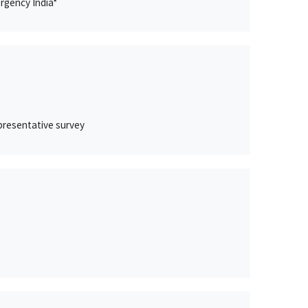
rgency India*
epresentative survey