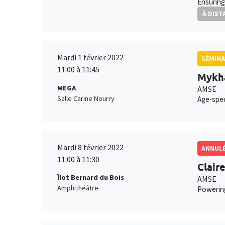
Ensuring
À DIST
Mardi 1 février 2022
SÉMINA
11:00 à 11:45
Mykha
MEGA
AMSE
Salle Carine Nourry
Age-spec
Mardi 8 février 2022
ANNUL
11:00 à 11:30
Clair
Îlot Bernard du Bois
AMSE
Amphithéâtre
Powering