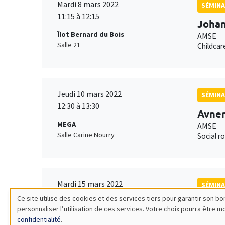
Mardi 8 mars 2022
SÉMINA
11:15 à 12:15
Johan
Îlot Bernard du Bois
AMSE
Salle 21
Childcar
Jeudi 10 mars 2022
SÉMINA
12:30 à 13:30
Avner
MEGA
AMSE
Salle Carine Nourry
Social ro
Mardi 15 mars 2022
SÉMINA
11:00 à 12:30
Ce site utilise des cookies et des services tiers pour garantir son 
Santi
personnaliser l’utilisation de ces services. Votre choix pourra être 
Utilisation
MEGA
AMSE
confidentialité
.