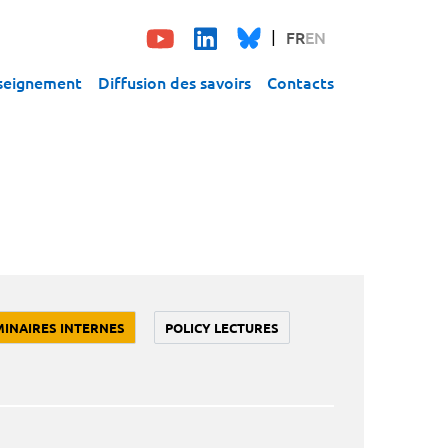
FR
EN
seignement
Diffusion des savoirs
Contacts
MINAIRES INTERNES
POLICY LECTURES