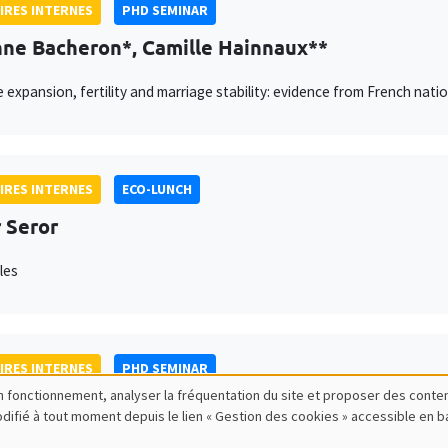
IRES INTERNES
PHD SEMINAR
ne Bacheron*, Camille Hainnaux**
e expansion, fertility and marriage stability: evidence from French natio
IRES INTERNES
ECO-LUNCH
 Seror
les
IRES INTERNES
PHD SEMINAR
bon fonctionnement, analyser la fréquentation du site et proposer des conte
ago Lopez Cantor*, Gilles Hacheme**
modifié à tout moment depuis le lien « Gestion des cookies » accessible en 