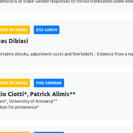
hood is at stake: Gender responses to forced sterilization under eme
IRES INTERNES
ECO-LUNCH
as Dibiasi
rtainty shocks, adjustment costs and firm beliefs - Evidence from a r
IRES INTERNES
PHD SEMINAR
io Ciotti*, Patrick Allmis**
in*, University of Antwerp**
tion for prominence*