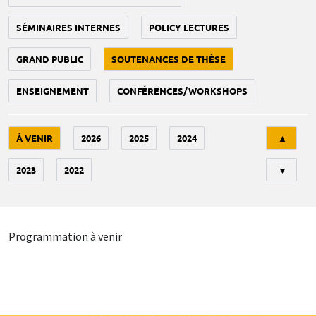
SÉMINAIRES INTERNES
POLICY LECTURES
GRAND PUBLIC
SOUTENANCES DE THÈSE
ENSEIGNEMENT
CONFÉRENCES/WORKSHOPS
Tri
À VENIR
2026
2025
2024
▲
2023
2022
▼
Programmation à venir