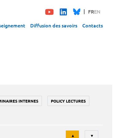
FR
EN
seignement
Diffusion des savoirs
Contacts
MINAIRES INTERNES
POLICY LECTURES
Tri
▲
▼