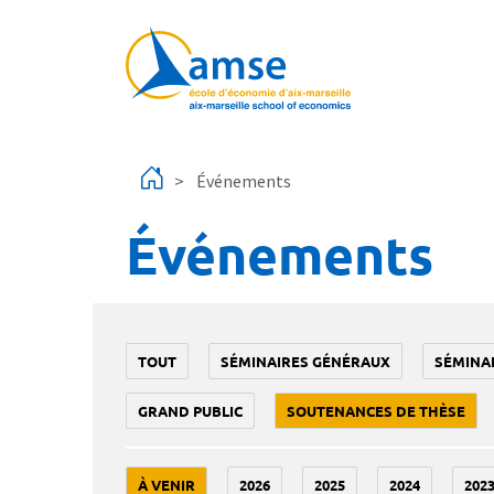
Aller au contenu principal
Événements
Événements
TOUT
SÉMINAIRES GÉNÉRAUX
SÉMINA
GRAND PUBLIC
SOUTENANCES DE THÈSE
À VENIR
2026
2025
2024
202