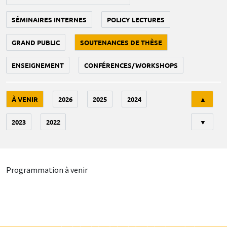
SÉMINAIRES INTERNES
POLICY LECTURES
GRAND PUBLIC
SOUTENANCES DE THÈSE
ENSEIGNEMENT
CONFÉRENCES/WORKSHOPS
Tri
À VENIR
2026
2025
2024
▲
2023
2022
▼
Programmation à venir