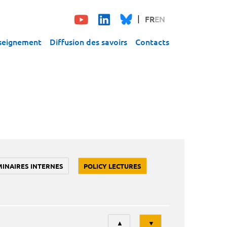
FR
EN
seignement
Diffusion des savoirs
Contacts
MINAIRES INTERNES
POLICY LECTURES
Tri
▲
▼